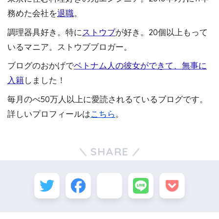
務めた会社を
退職
。
調理器具好き。特に
ストウブ
が好き。20個以上もって
いるマニア。ストウブブロガー。
ブログのおかげで
ベトナム人の彼女ができて、無事に
入籍
しました！
毎月のべ50万人以上に愛読されるているブログです。
詳しいプロフィールは
こちら
。
SHARE