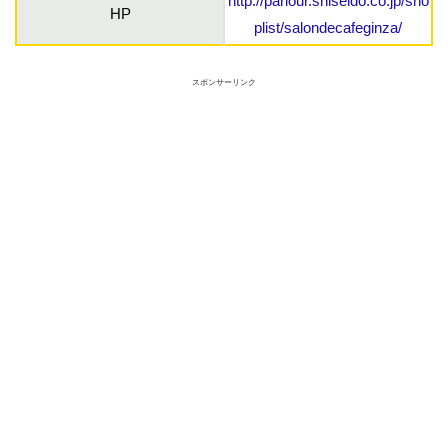
http://parlour.shiseido.co.jp/sho
HP
plist/salondecafeginza/
スポンサーリンク