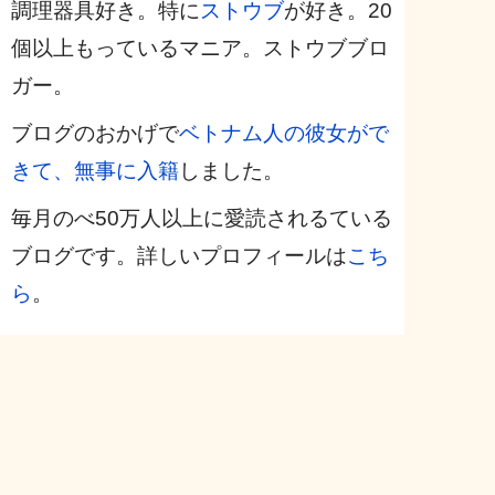
調理器具好き。特に
ストウブ
が好き。20
個以上もっているマニア。ストウブブロ
ガー。
ブログのおかげで
ベトナム人の彼女がで
きて、無事に入籍
しました。
毎月のべ50万人以上に愛読されるている
ブログです。詳しいプロフィールは
こち
ら
。