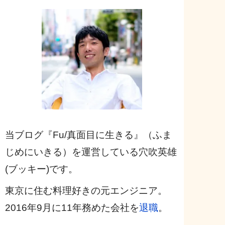
当ブログ『Fu/真面目に生きる』（ふま
じめにいきる）を運営している穴吹英雄
(ブッキー)です。
東京に住む料理好きの元エンジニア。
2016年9月に11年務めた会社を
退職
。