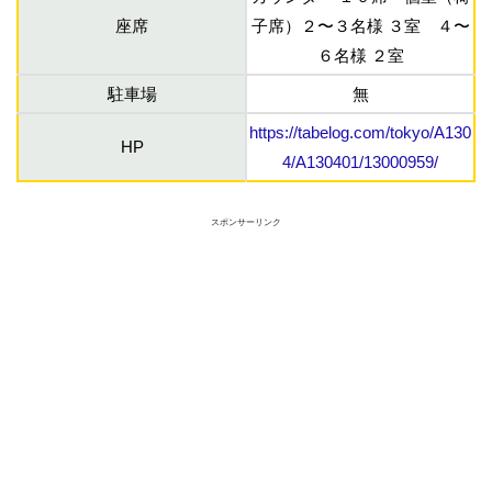
座席
子席）２〜３名様 ３室 ４〜
６名様 ２室
駐車場
無
https://tabelog.com/tokyo/A130
HP
4/A130401/13000959/
スポンサーリンク