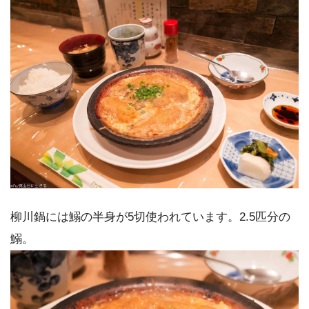
柳川鍋には鰯の半身が5切使われています。2.5匹分の
鰯。