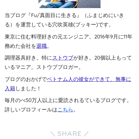
当ブログ『Fu/真面目に生きる』（ふまじめにいき
る）を運営している穴吹英雄(ブッキー)です。
東京に住む料理好きの元エンジニア。2016年9月に11年
務めた会社を
退職
。
調理器具好き。特に
ストウブ
が好き。20個以上もって
いるマニア。ストウブブロガー。
ブログのおかげで
ベトナム人の彼女ができて、無事に
入籍
しました！
毎月のべ50万人以上に愛読されるているブログです。
詳しいプロフィールは
こちら
。
SHARE