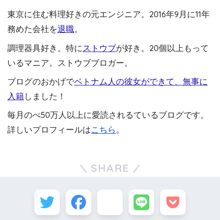
東京に住む料理好きの元エンジニア。2016年9月に11年
務めた会社を
退職
。
調理器具好き。特に
ストウブ
が好き。20個以上もって
いるマニア。ストウブブロガー。
ブログのおかげで
ベトナム人の彼女ができて、無事に
入籍
しました！
毎月のべ50万人以上に愛読されるているブログです。
詳しいプロフィールは
こちら
。
SHARE