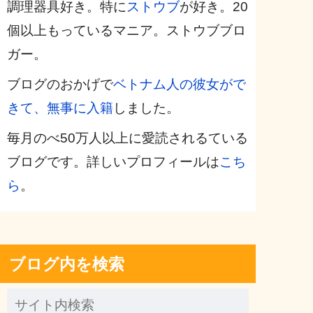
調理器具好き。特に
ストウブ
が好き。20
個以上もっているマニア。ストウブブロ
ガー。
ブログのおかげで
ベトナム人の彼女がで
きて、無事に入籍
しました。
毎月のべ50万人以上に愛読されるている
ブログです。詳しいプロフィールは
こち
ら
。
ブログ内を検索