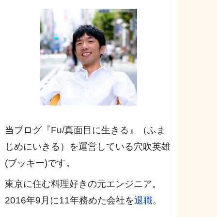
当ブログ『Fu/真面目に生きる』（ふま
じめにいきる）を運営している穴吹英雄
(ブッキー)です。
東京に住む料理好きの元エンジニア。
2016年9月に11年務めた会社を
退職
。