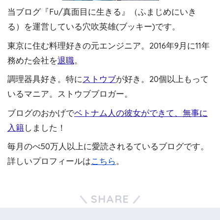
当ブログ『Fu/真面目に生きる』（ふまじめにいき
る）を運営している穴吹英雄(ブッキー)です。
東京に住む料理好きの元エンジニア。2016年9月に11年
務めた会社を
退職
。
調理器具好き。特に
ストウブ
が好き。20個以上もって
いるマニア。ストウブブロガー。
ブログのおかげで
ベトナム人の彼女ができて、無事に
入籍
しました！
毎月のべ50万人以上に愛読されるているブログです。
詳しいプロフィールは
こちら
。
SHARE