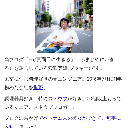
当ブログ『Fu/真面目に生きる』（ふまじめにいき
る）を運営している穴吹英雄(ブッキー)です。
東京に住む料理好きの元エンジニア。2016年9月に11年
務めた会社を
退職
。
調理器具好き。特に
ストウブ
が好き。20個以上もって
いるマニア。ストウブブロガー。
ブログのおかげで
ベトナム人の彼女ができて、無事に
入籍
しました！