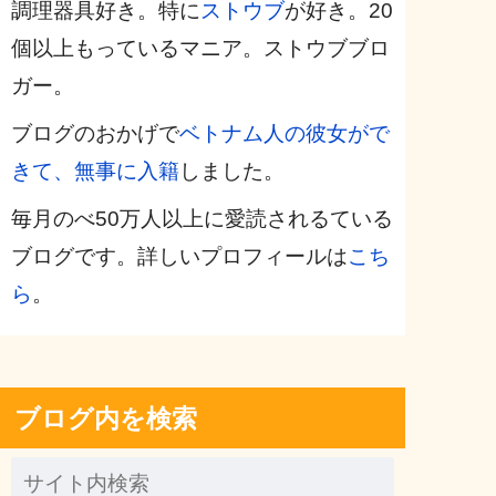
調理器具好き。特に
ストウブ
が好き。20
個以上もっているマニア。ストウブブロ
ガー。
ブログのおかげで
ベトナム人の彼女がで
きて、無事に入籍
しました。
毎月のべ50万人以上に愛読されるている
ブログです。詳しいプロフィールは
こち
ら
。
ブログ内を検索