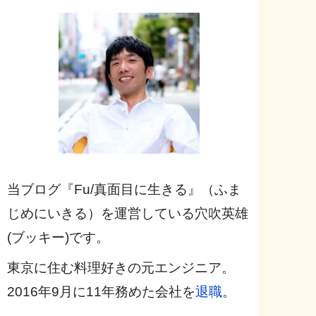
当ブログ『Fu/真面目に生きる』（ふま
じめにいきる）を運営している穴吹英雄
(ブッキー)です。
東京に住む料理好きの元エンジニア。
2016年9月に11年務めた会社を
退職
。