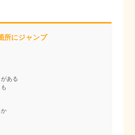
当箇所にジャンプ
スがある
スも
るか