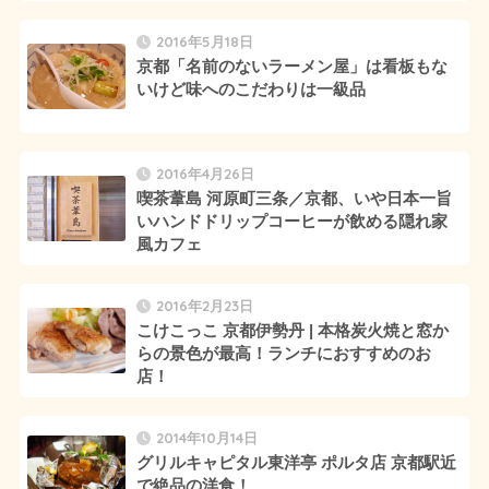
2016年5月18日
京都「名前のないラーメン屋」は看板もな
いけど味へのこだわりは一級品
2016年4月26日
喫茶葦島 河原町三条／京都、いや日本一旨
いハンドドリップコーヒーが飲める隠れ家
風カフェ
2016年2月23日
こけこっこ 京都伊勢丹 | 本格炭火焼と窓か
らの景色が最高！ランチにおすすめのお
店！
2014年10月14日
グリルキャピタル東洋亭 ポルタ店 京都駅近
で絶品の洋食！