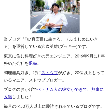
当ブログ『Fu/真面目に生きる』（ふまじめにいき
る）を運営している穴吹英雄(ブッキー)です。
東京に住む料理好きの元エンジニア。2016年9月に11年
務めた会社を
退職
。
調理器具好き。特に
ストウブ
が好き。20個以上もって
いるマニア。ストウブブロガー。
ブログのおかげで
ベトナム人の彼女ができて、無事に
入籍
しました！
毎月のべ50万人以上に愛読されるているブログです。