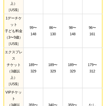
上）
［US$］
1デーチケ
ット
99〜
86〜
98〜
96〜
子ども料金
148
130
148
161
（3〜9歳）
［US$］
エクスプレ
ス
チケット
189〜
189〜
189〜
179〜
（3歳以
329
329
329
312
上）
［US$］
VIPチケッ
ト
（3歳以
359〜
340〜
359〜
なし