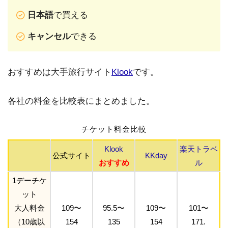
日本語
で買える
キャンセル
できる
おすすめは大手旅行サイト
Klook
です。
各社の料金を比較表にまとめました。
チケット料金比較
Klook
楽天トラベ
公式サイト
KKday
おすすめ
ル
1デーチケ
ット
大人料金
109〜
95.5〜
109〜
101〜
（10歳以
154
135
154
171.