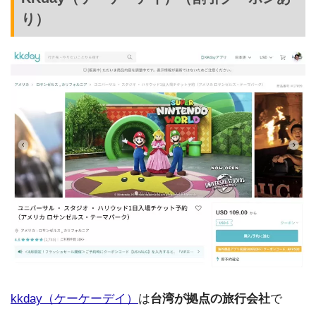
り）
kkday（ケーケーデイ）
は
台湾が拠点の旅行会社
で