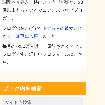
調理器具好き。特に
ストウブ
が好き。20
個以上もっているマニア。ストウブブロ
ガー。
ブログのおかげで
ベトナム人の彼女がで
きて、無事に入籍
しました。
毎月のべ50万人以上に愛読されるている
ブログです。詳しいプロフィールは
こち
ら
。
ブログ内を検索