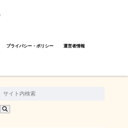
プライバシー・ポリシー
運営者情報