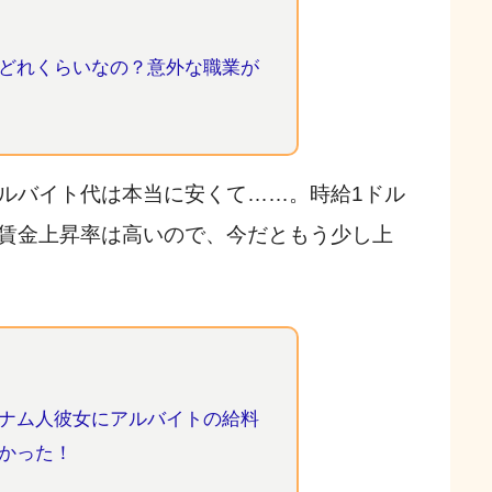
どれくらいなの？意外な職業が
ルバイト代は本当に安くて……。時給1ドル
賃金上昇率は高いので、今だともう少し上
ナム人彼女にアルバイトの給料
かった！