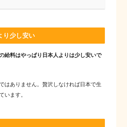
より少し安い
の給料はやっぱり日本人よりは少し安いで
ではありません。贅沢しなければ日本で生
ています。