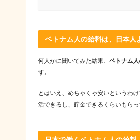
ベトナム人の給料は、日本人
何人かに聞いてみた結果、
ベトナム人
す。
とはいえ、めちゃくゃ安いというわけ
活できるし、貯金できるくらいもらっ
日本で働くベトナム人の給料