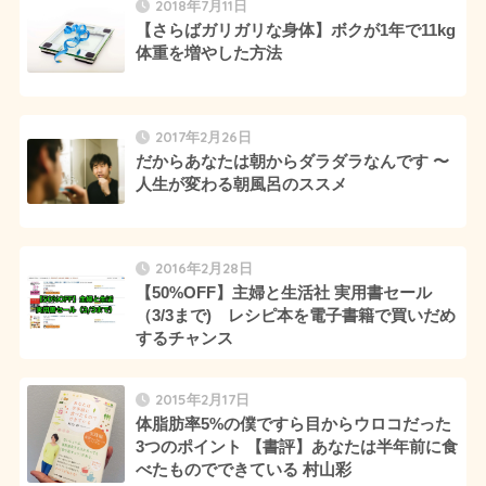
2018年7月11日
【さらばガリガリな身体】ボクが1年で11kg
体重を増やした方法
2017年2月26日
だからあなたは朝からダラダラなんです 〜
人生が変わる朝風呂のススメ
2016年2月28日
【50%OFF】主婦と生活社 実用書セール
（3/3まで) レシピ本を電子書籍で買いだめ
するチャンス
2015年2月17日
体脂肪率5%の僕ですら目からウロコだった
3つのポイント 【書評】あなたは半年前に食
べたものでできている 村山彩