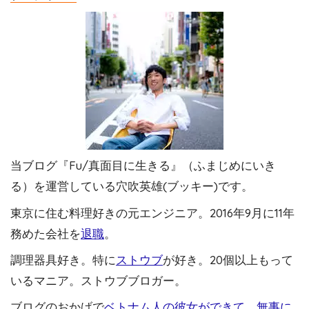
当ブログ『Fu/真面目に生きる』（ふまじめにいき
る）を運営している穴吹英雄(ブッキー)です。
東京に住む料理好きの元エンジニア。2016年9月に11年
務めた会社を
退職
。
調理器具好き。特に
ストウブ
が好き。20個以上もって
いるマニア。ストウブブロガー。
ブログのおかげで
ベトナム人の彼女ができて、無事に