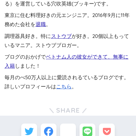
る）を運営している穴吹英雄(ブッキー)です。
東京に住む料理好きの元エンジニア。2016年9月に11年
務めた会社を
退職
。
調理器具好き。特に
ストウブ
が好き。20個以上もって
いるマニア。ストウブブロガー。
ブログのおかげで
ベトナム人の彼女ができて、無事に
入籍
しました！
毎月のべ50万人以上に愛読されるているブログです。
詳しいプロフィールは
こちら
。
SHARE