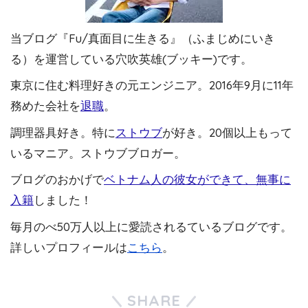
当ブログ『Fu/真面目に生きる』（ふまじめにいき
る）を運営している穴吹英雄(ブッキー)です。
東京に住む料理好きの元エンジニア。2016年9月に11年
務めた会社を
退職
。
調理器具好き。特に
ストウブ
が好き。20個以上もって
いるマニア。ストウブブロガー。
ブログのおかげで
ベトナム人の彼女ができて、無事に
入籍
しました！
毎月のべ50万人以上に愛読されるているブログです。
詳しいプロフィールは
こちら
。
SHARE