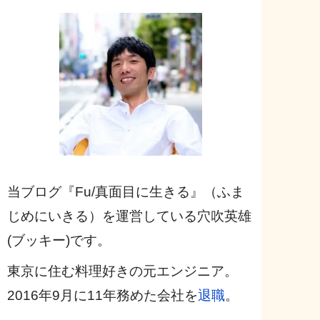
当ブログ『Fu/真面目に生きる』（ふま
じめにいきる）を運営している穴吹英雄
(ブッキー)です。
東京に住む料理好きの元エンジニア。
2016年9月に11年務めた会社を
退職
。