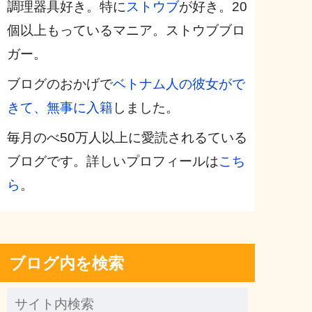
調理器具好き。特に
ストウブ
が好き。20
個以上もっているマニア。ストウブブロ
ガー。
ブログのおかげで
ベトナム人の彼女がで
きて、無事に入籍
しました。
毎月のべ50万人以上に愛読されるている
ブログです。詳しいプロフィールは
こち
ら
。
ブログ内を検索