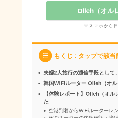
Olleh（オ
※スマホから
もくじ : タップで該
夫婦2人旅行の通信手段として、
韓国WiFiルーター Olleh（
【体験レポート】Olleh（オル
た
空港到着からWiFiルーターレ
WiFiルーターの内容確認・接