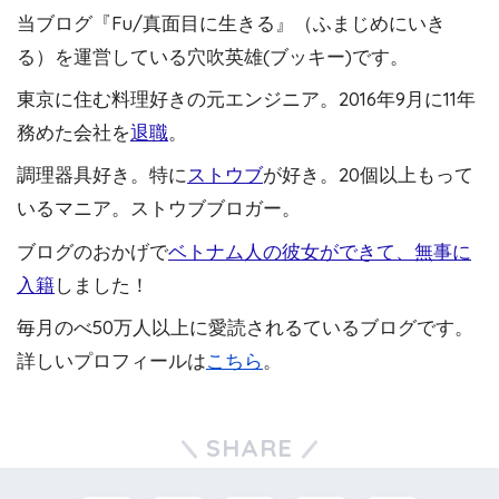
当ブログ『Fu/真面目に生きる』（ふまじめにいき
る）を運営している穴吹英雄(ブッキー)です。
東京に住む料理好きの元エンジニア。2016年9月に11年
務めた会社を
退職
。
調理器具好き。特に
ストウブ
が好き。20個以上もって
いるマニア。ストウブブロガー。
ブログのおかげで
ベトナム人の彼女ができて、無事に
入籍
しました！
毎月のべ50万人以上に愛読されるているブログです。
詳しいプロフィールは
こちら
。
SHARE