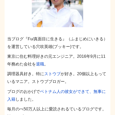
当ブログ『Fu/真面目に生きる』（ふまじめにいきる）
を運営している穴吹英雄(ブッキー)です。
東京に住む料理好きの元エンジニア。2016年9月に11
年務めた会社を
退職
。
調理器具好き。特に
ストウブ
が好き。20個以上もって
いるマニア。ストウブブロガー。
ブログのおかげで
ベトナム人の彼女ができて、無事に
入籍
しました。
毎月のべ50万人以上に愛読されるているブログです。