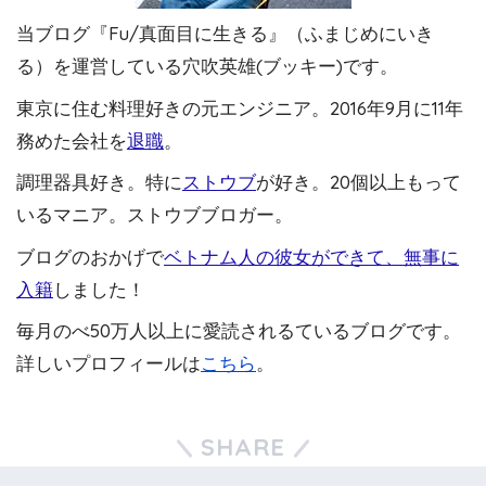
当ブログ『Fu/真面目に生きる』（ふまじめにいき
る）を運営している穴吹英雄(ブッキー)です。
東京に住む料理好きの元エンジニア。2016年9月に11年
務めた会社を
退職
。
調理器具好き。特に
ストウブ
が好き。20個以上もって
いるマニア。ストウブブロガー。
ブログのおかげで
ベトナム人の彼女ができて、無事に
入籍
しました！
毎月のべ50万人以上に愛読されるているブログです。
詳しいプロフィールは
こちら
。
SHARE