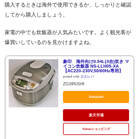
購入するときは海外で使用できるか、しっかりと確認
してから購入しましょう。
家電の中でも炊飯器が人気みたいです。よく観光客が
爆買いしているのを見かけますよね。
象印 海外向け0.54L(3合)炊き マ
イコン炊飯器 NS-LLH05-XA
【AC220-230V,50/60Hz専用】
posted with
カエレバ
ZOJIRUSHI
Amazon
楽天市場
Yahooショッピング