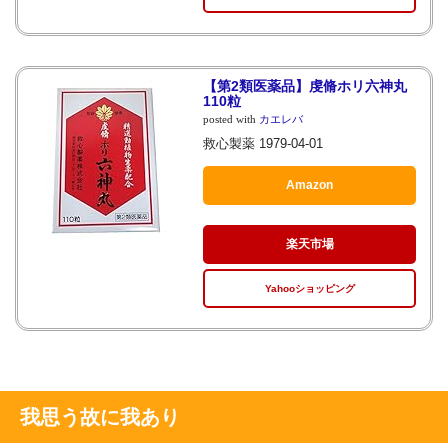
【第2類医薬品】虔脩ホリ六神丸
110粒
posted with
カエレバ
救心製薬 1979-04-01
Amazon
楽天市場
Yahooショッピング
我思う故に我あり