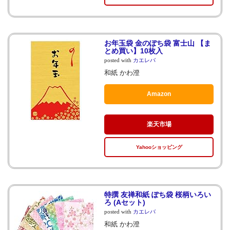
お年玉袋 金のぽち袋 富士山 【ま
とめ買い】10枚入
posted with
カエレバ
和紙 かわ澄
Amazon
楽天市場
Yahooショッピング
特撰 友禅和紙 ぽち袋 桜柄いろい
ろ (Aセット)
posted with
カエレバ
和紙 かわ澄