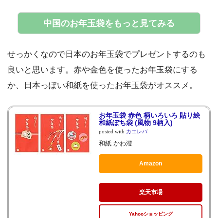
中国のお年玉袋をもっと見てみる
せっかくなので日本のお年玉袋でプレゼントするのも
良いと思います。赤や金色を使ったお年玉袋にする
か、日本っぽい和紙を使ったお年玉袋がオススメ。
お年玉袋 赤色 柄いろいろ 貼り絵
和紙ぽち袋 (風物 9柄入)
posted with
カエレバ
和紙 かわ澄
Amazon
楽天市場
Yahooショッピング