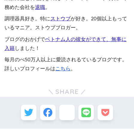
務めた会社を
退職
。
調理器具好き。特に
ストウブ
が好き。20個以上もって
いるマニア。ストウブブロガー。
ブログのおかげで
ベトナム人の彼女ができて、無事に
入籍
しました！
毎月のべ50万人以上に愛読されるているブログです。
詳しいプロフィールは
こちら
。
SHARE