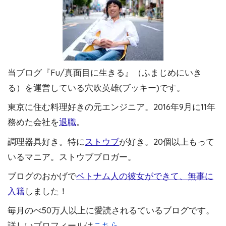
当ブログ『Fu/真面目に生きる』（ふまじめにいき
る）を運営している穴吹英雄(ブッキー)です。
東京に住む料理好きの元エンジニア。2016年9月に11年
務めた会社を
退職
。
調理器具好き。特に
ストウブ
が好き。20個以上もって
いるマニア。ストウブブロガー。
ブログのおかげで
ベトナム人の彼女ができて、無事に
入籍
しました！
毎月のべ50万人以上に愛読されるているブログです。
詳しいプロフィールは
こちら
。