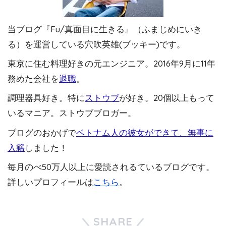
当ブログ『Fu/真面目に生きる』（ふまじめにいき
る）を運営している穴吹英雄(ブッキー)です。
東京に住む料理好きの元エンジニア。2016年9月に11年
務めた会社を
退職
。
調理器具好き。特に
ストウブ
が好き。20個以上もって
いるマニア。ストウブブロガー。
ブログのおかげで
ベトナム人の彼女ができて、無事に
入籍
しました！
毎月のべ50万人以上に愛読されるているブログです。
詳しいプロフィールは
こちら
。
SHARE