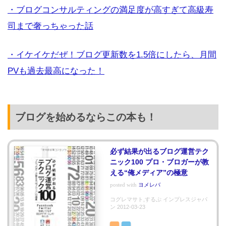
・ブログコンサルティングの満足度が高すぎて高級寿
司まで奢っちゃった話
・イケイケだぜ！ブログ更新数を1.5倍にしたら、月間
PVも過去最高になった！
ブログを始めるならこの本も！
必ず結果が出るブログ運営テク
ニック100 プロ・ブロガーが教
える“俺メディア”の極意
posted with
ヨメレバ
コグレマサト,するぷ インプレスジャパ
ン 2012-03-23