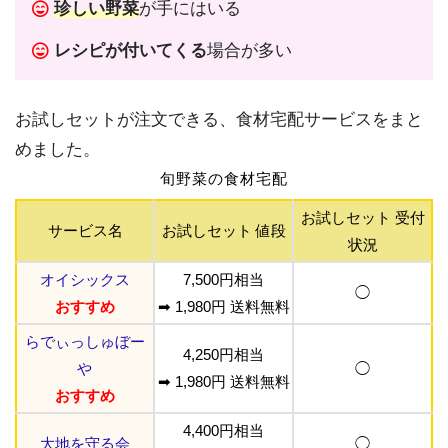
珍しい野菜
が手にはいる
レシピが付いてくる
場合が多い
お試しセットが注文できる、食材宅配サービスをまと
めました。
旬野菜の食材宅配
お試しセット 受付
サービス名
お試しセット 値段
状況
オイシックス
7,500円相当
◯
おすすめ
➡︎ 1,980円 送料無料
らでぃっしゅぼー
4,250円相当
や
◯
➡︎ 1,980円 送料無料
おすすめ
4,400円相当
大地を守る会
◯