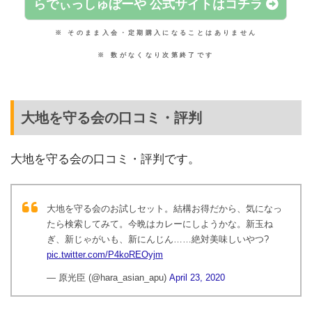
らでぃっしゅぼーや 公式サイトはコチラ
※ そのまま入会・定期購入になることはありません
※ 数がなくなり次第終了です
大地を守る会の口コミ・評判
大地を守る会の口コミ・評判です。
大地を守る会のお試しセット。結構お得だから、気になっ
たら検索してみて。今晩はカレーにしようかな。新玉ね
ぎ、新じゃがいも、新にんじん……絶対美味しいやつ?
pic.twitter.com/P4koREOyjm
— 原光臣 (@hara_asian_apu)
April 23, 2020