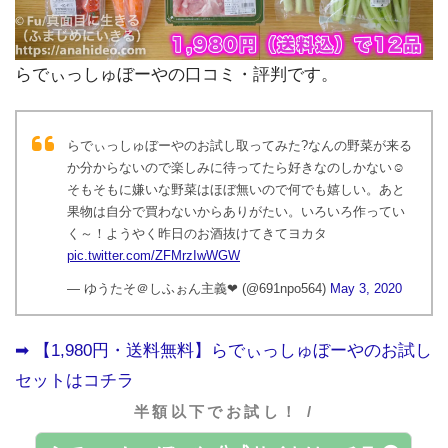
らでぃっしゅぼーやの口コミ・評判です。
らでぃっしゅぼーやのお試し取ってみた?なんの野菜が来る
か分からないので楽しみに待ってたら好きなのしかない☺️
そもそもに嫌いな野菜はほぼ無いので何でも嬉しい。あと
果物は自分で買わないからありがたい。いろいろ作ってい
く～！ようやく昨日のお酒抜けてきてヨカタ
pic.twitter.com/ZFMrzIwWGW
— ゆうたそ＠しふぉん主義❤ (@691npo564)
May 3, 2020
➡︎ 【1,980円・送料無料】らでぃっしゅぼーやのお試し
セットはコチラ
半額以下でお試し！ /