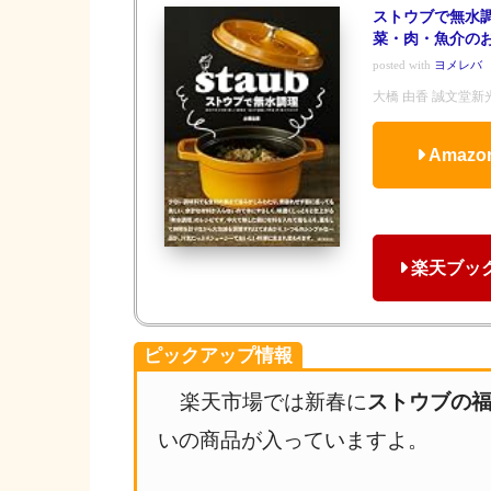
ストウブで無水調
菜・肉・魚介の
posted with
ヨメレバ
大橋 由香 誠文堂新光社
Amaz
楽天ブッ
ピックアップ情報
楽天市場では新春に
ストウブの
いの商品が入っていますよ。