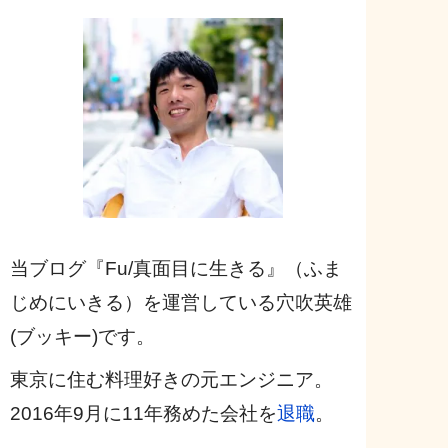
当ブログ『Fu/真面目に生きる』（ふま
じめにいきる）を運営している穴吹英雄
(ブッキー)です。
東京に住む料理好きの元エンジニア。
2016年9月に11年務めた会社を
退職
。