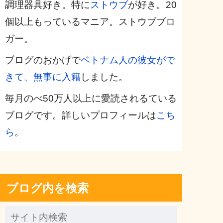
調理器具好き。特に
ストウブ
が好き。20
個以上もっているマニア。ストウブブロ
ガー。
ブログのおかげで
ベトナム人の彼女がで
きて、無事に入籍
しました。
毎月のべ50万人以上に愛読されるている
ブログです。詳しいプロフィールは
こち
ら
。
ブログ内を検索