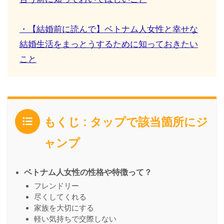
・【結婚前に読んで】ベトナム人女性と幸せな
結婚生活をまっとうするために知っておきたい
こと
もくじ : タップで該当箇所にジ
ャンプ
ベトナム人女性の性格や特徴って？
フレンドリー
尽くしてくれる
家族を大切にする
軽い気持ちで交際しない