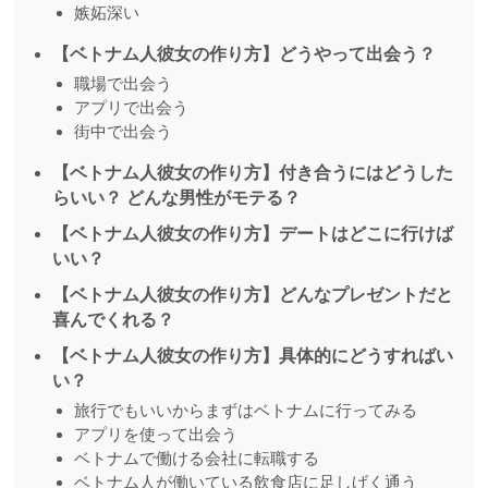
嫉妬深い
【ベトナム人彼女の作り方】どうやって出会う？
職場で出会う
アプリで出会う
街中で出会う
【ベトナム人彼女の作り方】付き合うにはどうした
らいい？ どんな男性がモテる？
【ベトナム人彼女の作り方】デートはどこに行けば
いい？
【ベトナム人彼女の作り方】どんなプレゼントだと
喜んでくれる？
【ベトナム人彼女の作り方】具体的にどうすればい
い？
旅行でもいいからまずはベトナムに行ってみる
アプリを使って出会う
ベトナムで働ける会社に転職する
ベトナム人が働いている飲食店に足しげく通う