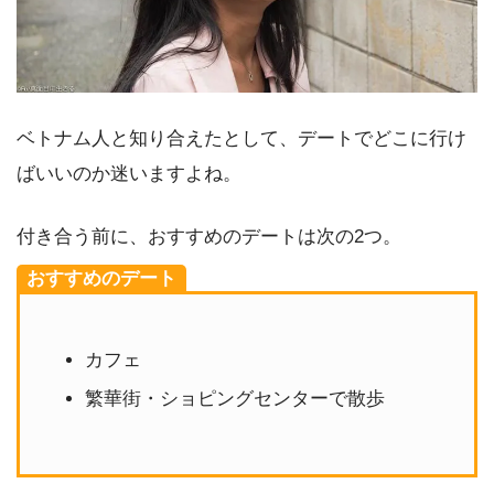
ベトナム人と知り合えたとして、デートでどこに行け
ばいいのか迷いますよね。
付き合う前に、おすすめのデートは次の2つ。
おすすめのデート
カフェ
繁華街・ショピングセンターで散歩