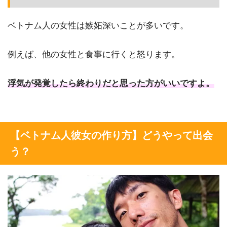
ベトナム人の女性は嫉妬深いことが多いです。
例えば、他の女性と食事に行くと怒ります。
浮気が発覚したら終わりだと思った方がいいですよ。
【ベトナム人彼女の作り方】どうやって出会
う？