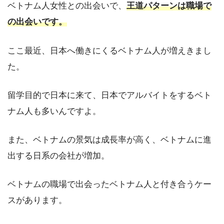
ベトナム人女性との出会いで、
王道パターンは職場で
の出会いです。
ここ最近、日本へ働きにくるベトナム人が増えきまし
た。
留学目的で日本に来て、日本でアルバイトをするベト
ナム人も多いんですよ。
また、ベトナムの景気は成長率が高く、ベトナムに進
出する日系の会社が増加。
ベトナムの職場で出会ったベトナム人と付き合うケー
スがあります。