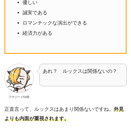
優しい
誠実である
ロマンチックな演出ができる
経済力がある
あれ？ ルックスは関係ないの？
フマジーメ53世
正直言って、ルックスはあまり関係ないですね。
外見
よりも内面が重視されます。