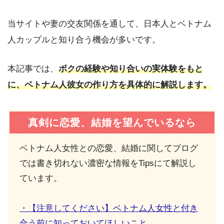
当サイトや妻の交友関係を通して、日本人とベトナム
人カップルと知り合う機会が多いです。
本記事では、
ボクの経験や知り合いの実体験をもと
に、ベトナム人彼女の作り方を具体的に解説します。
真剣に恋愛、結婚を望んでいるなら
ベトナム人女性との恋愛、結婚に関してブログ
では書き切れない濃密な情報をTipsにて解説し
ています。
・【注意してください】ベトナム人女性と付き
合う前に知っておいてほしいこと