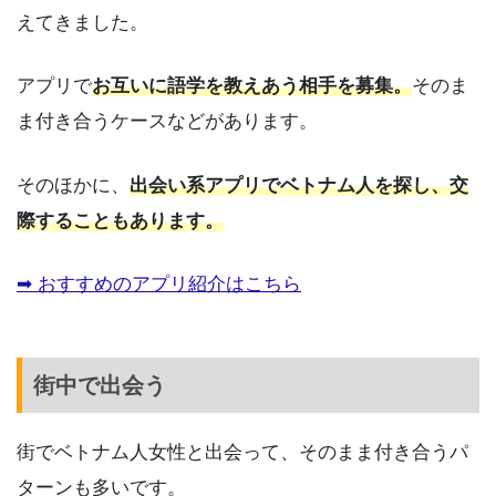
えてきました。
アプリで
お互いに語学を教えあう相手を募集。
そのま
ま付き合うケースなどがあります。
そのほかに、
出会い系アプリでベトナム人を探し、交
際することもあります。
➡︎ おすすめのアプリ紹介はこちら
街中で出会う
街でベトナム人女性と出会って、そのまま付き合うパ
ターンも多いです。