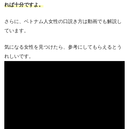
れば十分ですよ。
さらに、ベトナム人女性の口説き方は動画でも解説し
ています。
気になる女性を見つけたら、参考にしてもらえるとう
れしいです。