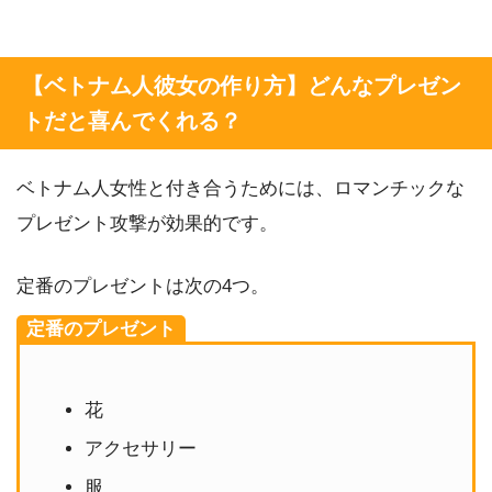
【ベトナム人彼女の作り方】どんなプレゼン
トだと喜んでくれる？
ベトナム人女性と付き合うためには、ロマンチックな
プレゼント攻撃が効果的です。
定番のプレゼントは次の4つ。
定番のプレゼント
花
アクセサリー
服