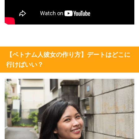
【ベトナム人彼女の作り方】デートはどこに
行けばいい？