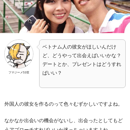
ベトナム人の彼女がほしいんだけ
ど、どうやって出会えばいいかな？
デートとか、プレゼントはどうすれ
ばいい？
フマジーメ53世
外国人の彼女を作るのって色々むずかしいですよね。
なかなか出会いの機会がないし、出会ったとしてもど
うアプローチすればいいか迷っちゃいますよね