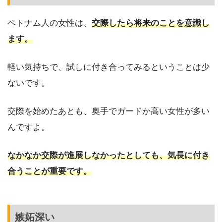
ベトナム人の女性は、
交際したら将来のことを意識し
ます。
軽い気持ちで、試しに付き合ってみるということは少
ないです。
交際を始めたあとも、奥手でガードか高い女性が多い
んですよ。
なかなか交際が進展しなかったとしても、気長に付き
合うことが重要です。
嫉妬深い