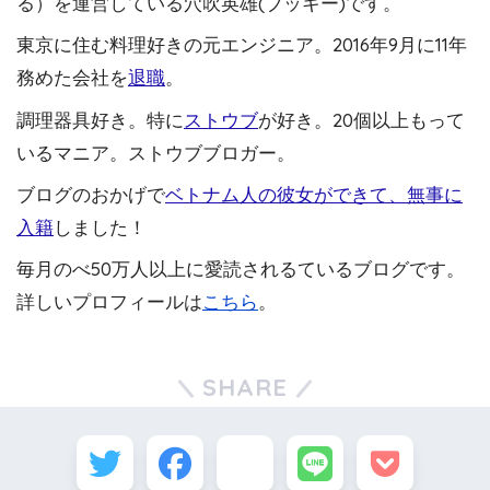
る）を運営している穴吹英雄(ブッキー)です。
東京に住む料理好きの元エンジニア。2016年9月に11年
務めた会社を
退職
。
調理器具好き。特に
ストウブ
が好き。20個以上もって
いるマニア。ストウブブロガー。
ブログのおかげで
ベトナム人の彼女ができて、無事に
入籍
しました！
毎月のべ50万人以上に愛読されるているブログです。
詳しいプロフィールは
こちら
。
SHARE