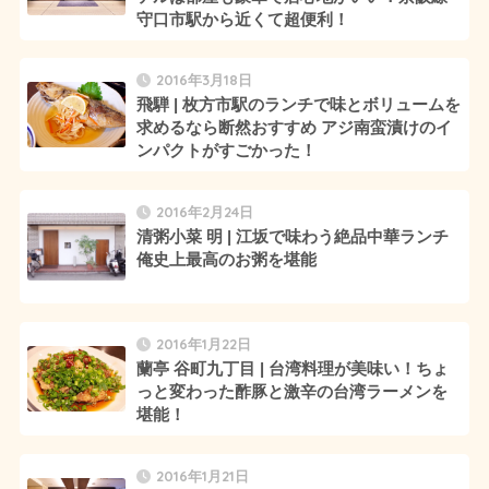
守口市駅から近くて超便利！
2016年3月18日
飛騨 | 枚方市駅のランチで味とボリュームを
求めるなら断然おすすめ アジ南蛮漬けのイ
ンパクトがすごかった！
2016年2月24日
清粥小菜 明 | 江坂で味わう絶品中華ランチ
俺史上最高のお粥を堪能
2016年1月22日
蘭亭 谷町九丁目 | 台湾料理が美味い！ちょ
っと変わった酢豚と激辛の台湾ラーメンを
堪能！
2016年1月21日