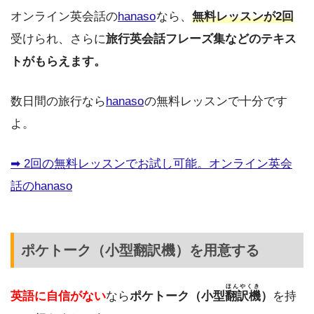
オンライン英会話の
hanaso
なら、
無料レッスンが2回
受けられ、さらに
旅行英会話フレーズ集などのテキス
トがもらえます。
数日間の旅行なら
hanaso
の無料レッスンで十分です
よ。
➡︎ 2回の無料レッスンでお試し可能。オンライン英会
話のhanaso
ポケトーク（小型翻訳機）を用意する
ほんやくき
英語に自信がない
なら
ポケトーク（小型
翻訳機
）
を持