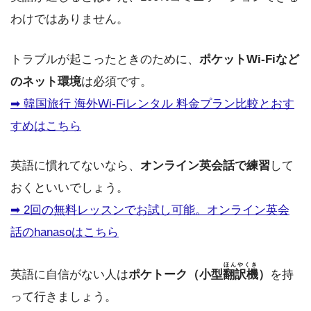
わけではありません。
トラブルが起こったときのために、
ポケットWi-Fiなど
のネット環境
は必須です。
➡︎ 韓国旅行 海外Wi-Fiレンタル 料金プラン比較とおす
すめはこちら
英語に慣れてないなら、
オンライン英会話で練習
して
おくといいでしょう。
➡︎ 2回の無料レッスンでお試し可能。オンライン英会
話のhanasoはこちら
ほんやくき
英語に自信がない人は
ポケトーク（小型
翻訳機
）
を持
って行きましょう。