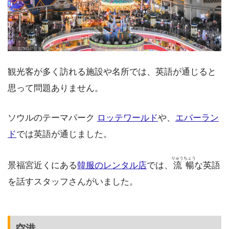
観光客が多く訪れる施設や名所では、英語が通じると
思って問題ありません。
ソウルのテーマパーク
ロッテワールド
や、
エバーラン
ド
では英語が通じました。
りゅうちょう
景福宮近くにある
韓服のレンタル店
では、
流暢
な英語
を話すスタッフさんがいました。
空港