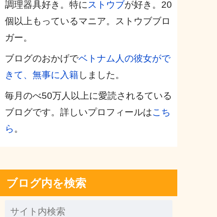
調理器具好き。特に
ストウブ
が好き。20
個以上もっているマニア。ストウブブロ
ガー。
ブログのおかげで
ベトナム人の彼女がで
きて、無事に入籍
しました。
毎月のべ50万人以上に愛読されるている
ブログです。詳しいプロフィールは
こち
ら
。
ブログ内を検索