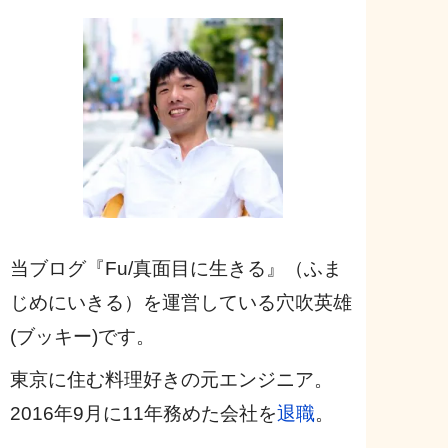
当ブログ『Fu/真面目に生きる』（ふま
じめにいきる）を運営している穴吹英雄
(ブッキー)です。
東京に住む料理好きの元エンジニア。
2016年9月に11年務めた会社を
退職
。