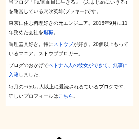
当ブログ『Fu/真面目に生きる』（ふまじめにいきる）
を運営している穴吹英雄(ブッキー)です。
東京に住む料理好きの元エンジニア。2016年9月に11
年務めた会社を
退職
。
調理器具好き。特に
ストウブ
が好き。20個以上もって
いるマニア。ストウブブロガー。
ブログのおかげで
ベトナム人の彼女ができて、無事に
入籍
しました。
毎月のべ50万人以上に愛読されるているブログです。
詳しいプロフィールは
こちら
。