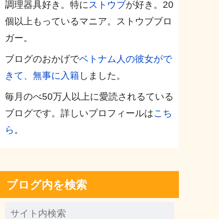
調理器具好き。特に
ストウブ
が好き。20
個以上もっているマニア。ストウブブロ
ガー。
ブログのおかげで
ベトナム人の彼女がで
きて、無事に入籍
しました。
毎月のべ50万人以上に愛読されるている
ブログです。詳しいプロフィールは
こち
ら
。
ブログ内を検索