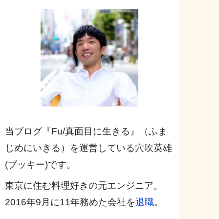
当ブログ『Fu/真面目に生きる』（ふま
じめにいきる）を運営している穴吹英雄
(ブッキー)です。
東京に住む料理好きの元エンジニア。
2016年9月に11年務めた会社を
退職
。