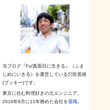
当ブログ『Fu/真面目に生きる』（ふま
じめにいきる）を運営している穴吹英雄
(ブッキー)です。
東京に住む料理好きの元エンジニア。
2016年9月に11年務めた会社を
退職
。