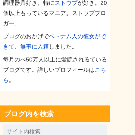
調理器具好き。特に
ストウブ
が好き。20
個以上もっているマニア。ストウブブロ
ガー。
ブログのおかげで
ベトナム人の彼女がで
きて、無事に入籍
しました。
毎月のべ50万人以上に愛読されるている
ブログです。詳しいプロフィールは
こち
ら
。
ブログ内を検索