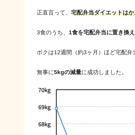
正直言って、
宅配弁当ダイエットはか
3食のうち、
1食を宅配弁当に置き換
ボクは12週間（約3ヶ月）ほど宅配
無事に
5kgの減量
に成功しました。